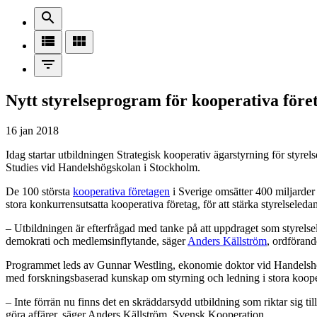
search
view_list
view_module
filter_list
Nytt styrelseprogram för kooperativa före
16 jan 2018
Idag startar utbildningen Strategisk kooperativ ägarstyrning för styr
Studies vid Handelshögskolan i Stockholm.
De 100 största
kooperativa företagen
i Sverige omsätter 400 miljarder 
stora konkurrensutsatta kooperativa företag, för att stärka styrelseled
– Utbildningen är efterfrågad med tanke på att uppdraget som styrelse
demokrati och medlemsinflytande, säger
Anders Källström
, ordföran
Programmet leds av Gunnar Westling, ekonomie doktor vid Handelshögs
med forskningsbaserad kunskap om styrning och ledning i stora koope
– Inte förrän nu finns det en skräddarsydd utbildning som riktar sig till
göra affärer, säger Anders Källström, Svensk Kooperation.