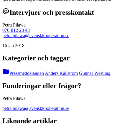
alternate_email
Intervjuer och presskontakt
Petra Pilawa
076-812 28 48
petra.pilawa@svenskkooperation.se
16 jan 2018
Kategorier och taggar
folder
Pressmeddelanden
Anders Källström
Gunnar Westling
Funderingar eller frågor?
Petra Pilawa
petra.pilawa@svenskkooperation.se
Liknande artiklar