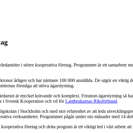
tag
elseledamöter i större kooperativa företag. Programmet är ett samarbete
kronor årligen och har närmare 100 000 anställda. De utgör en viktig del
amöternas förmåga att utöva ägarstyrning.
ledamot är mycket krävande och komplext. Förutom ägarstyrning så har st
de i Svensk Kooperation och vd för
Lantbrukarnas Riksförbund
.
kolan i Stockholm och med stor erfarenhet av att leda utvecklingspro
rativa verksamheter. Programmet pågår under nio månader med 14 deltag
 kooperativa företag och detta program är ett viktigt led i vårt arbete at