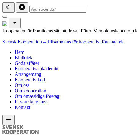
arrow_back
cancel
arrow_drop_down
Kooperation är framtidens sätt att driva affärer. Men okunskapen om k
Svensk Kooperation – Tillsammans för kooperativt företagande
Hem
Bibliotek
Goda affärer
Kooperativa akademin
Arrangemang
Kooperativ kod
Om oss
Om kooperation
Om ömsesidiga företag
In your language
Kontakt
menu