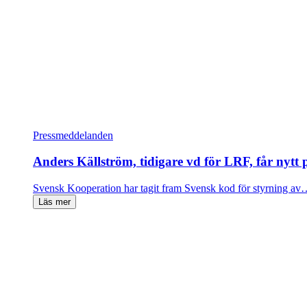
Pressmeddelanden
Anders Källström, tidigare vd för LRF, får nytt
Svensk Kooperation har tagit fram Svensk kod för styrning a
Läs mer