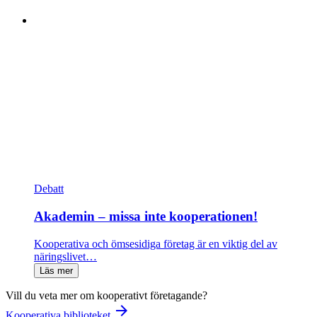
Debatt
Akademin – missa inte kooperationen!
Kooperativa och ömsesidiga företag är en viktig del av
näringslivet…
Läs mer
Vill du veta mer om kooperativt företagande?
arrow_forward
Kooperativa biblioteket