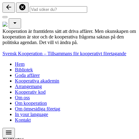
arrow_back
cancel
arrow_drop_down
Kooperation är framtidens sätt att driva affärer. Men okunskapen om
kooperation är stor och de kooperativa frågorna saknas på den
politiska agendan. Det vill vi ändra på.
Svensk Kooperation – Tillsammans för kooperativt företagande
Hem
Bibliotek
Goda affärer
Kooperativa akademin
Arrangemang
Kooperativ kod
Om oss
Om kooperation
Om ömsesidiga företag
In your language
Kontakt
menu