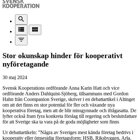
search
view_list
view_module
filter_list
Stor okunskap hinder för kooperativt
nyföretagande
30 maj 2024
Svensk Kooperations ordförande Anna Karin Hatt och vice
ordförande Anders Dahlquist-Sjöberg, tillsammans med Gordon
Hahn från Coompanion Sverige, skriver i en debattartikel i Altinget
om att det finns en stor potential för fler och växande nya
kooperativa företag, men att de blir missgynnade och ifrågasatta. De
lyfter också fram fyra konkreta förslag till regering och beslutsfattare
för att Sverige ska ta vara på de goda möjligheter som finns
Ur debattartikeln: ”Några av Sveriges mest kända företag bedrivs i
kooperativ eller ömsesidig företagsform: HSB, Riksbyggen, Arla,