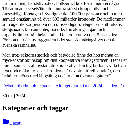
Lantmännen, Landshypotek, Folksam. Bara för att nämna några.
Tillsammans sysselsätter de hundra största kooperativa och
ömsesidiga företagen i Sverige cirka 100 000 personer och har en
samlad omsättning på över 600 miljarder kronor/år. De medlemmar
som äger de kooperativa och ömsesidiga företagen är lantbrukare,
skogsägare, konsumenter, boende, försäkringstagare och
organisationer från hela landet. De kooperativa och ömsesidiga
företagen är del av ryggraden i det svenska näringslivet och det
svenska samhället.
Men trots sektorns storlek och betydelse finns det hos många en
mycket stor okunskap om den kooperativa företagsformen. Det är en
börda som särskilt nystartade kooperativa företag får bära, vilket vår
nya undersökning visar. Problemet är av strukturell karaktär, och
behöver mötas med långsiktiga och målmedvetna åtgärder.”
Debattartikeln publicerades i Altinget den 30 maj 2024, läs den här.
30 maj 2024
Kategorier och taggar
folder
Debatt