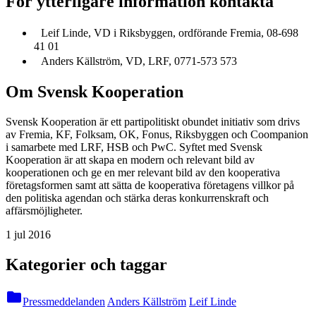
För ytterligare information kontakta
Leif Linde, VD i Riksbyggen, ordförande Fremia, 08-698
41 01
Anders Källström, VD, LRF, 0771-573 573
Om Svensk Kooperation
Svensk Kooperation är ett partipolitiskt obundet initiativ som drivs
av Fremia, KF, Folksam, OK, Fonus, Riksbyggen och Coompanion
i samarbete med LRF, HSB och PwC. Syftet med Svensk
Kooperation är att skapa en modern och relevant bild av
kooperationen och ge en mer relevant bild av den kooperativa
företagsformen samt att sätta de kooperativa företagens villkor på
den politiska agendan och stärka deras konkurrenskraft och
affärsmöjligheter.
1 jul 2016
Kategorier och taggar
folder
Pressmeddelanden
Anders Källström
Leif Linde