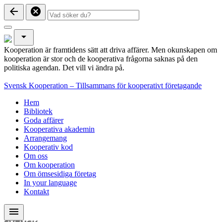
arrow_back
cancel
arrow_drop_down
Kooperation är framtidens sätt att driva affärer. Men okunskapen om
kooperation är stor och de kooperativa frågorna saknas på den
politiska agendan. Det vill vi ändra på.
Svensk Kooperation – Tillsammans för kooperativt företagande
Hem
Bibliotek
Goda affärer
Kooperativa akademin
Arrangemang
Kooperativ kod
Om oss
Om kooperation
Om ömsesidiga företag
In your language
Kontakt
menu