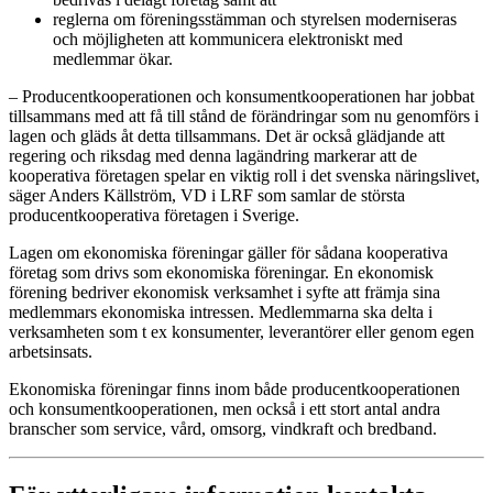
reglerna om föreningsstämman och styrelsen moderniseras
och möjligheten att kommunicera elektroniskt med
medlemmar ökar.
– Producentkooperationen och konsumentkooperationen har jobbat
tillsammans med att få till stånd de förändringar som nu genomförs i
lagen och gläds åt detta tillsammans. Det är också glädjande att
regering och riksdag med denna lagändring markerar att de
kooperativa företagen spelar en viktig roll i det svenska näringslivet,
säger Anders Källström, VD i LRF som samlar de största
producentkooperativa företagen i Sverige.
Lagen om ekonomiska föreningar gäller för sådana kooperativa
företag som drivs som ekonomiska föreningar. En ekonomisk
förening bedriver ekonomisk verksamhet i syfte att främja sina
medlemmars ekonomiska intressen. Medlemmarna ska delta i
verksamheten som t ex konsumenter, leverantörer eller genom egen
arbetsinsats.
Ekonomiska föreningar finns inom både producentkooperationen
och konsumentkooperationen, men också i ett stort antal andra
branscher som service, vård, omsorg, vindkraft och bredband.