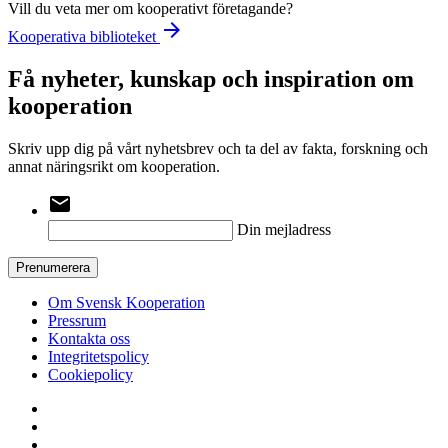
Vill du veta mer om kooperativt företagande?
arrow_forward
Kooperativa biblioteket
Få nyheter, kunskap och inspiration om
kooperation
Skriv upp dig på vårt nyhetsbrev och ta del av fakta, forskning och
annat näringsrikt om kooperation.
email
Din mejladress
Prenumerera
Om Svensk Kooperation
Pressrum
Kontakta oss
Integritetspolicy
Cookiepolicy