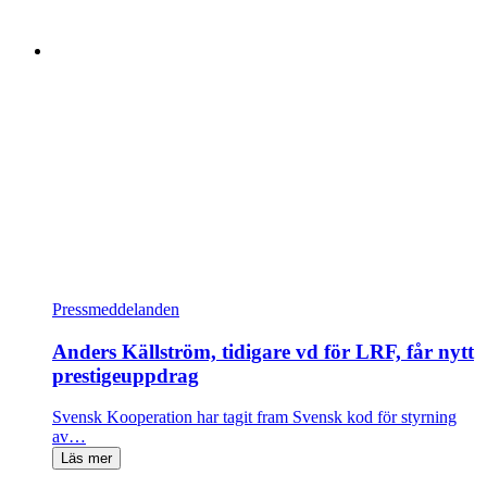
Pressmeddelanden
Anders Källström, tidigare vd för LRF, får nytt
prestigeuppdrag
Svensk Kooperation har tagit fram Svensk kod för styrning
av…
Läs mer