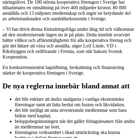
näringslivet. De 100 största kooperativa företagen i Sverige har
tillsammans en omsättning på över 400 miljarder kronor, 80 000
anställda och 13 miljoner medlemskap och utgör en betydande del
av arbetsmarknaden och samhällsekonomin i Sverige.
– Vi har drivit denna förändringsfråga under lång tid och välkomnar
att den moderniserade lagen nu är på plats. Detta innebär avsevärt
bättre villkor och affärsmöjligheter för alla kooperativa företag och
gör det lättare att växa och anställa, säger Leif Linde, VD i
Riksbyggen och ordförande i Fremia, som står bakom Svensk
Kooperation.
En konkurrensneutral lagstiftning, beskattning och finansiering
stärker de kooperativa företagen i Sverige.
De nya reglerna innebär bland annat att
det blir enklare att ändra stadgarna i vanliga ekonomiska
föreningar samt att fatta beslut om fusion och likvidation,
det blir möjligt att anta investerande medlemmar som bara
bidrar med kapital,
beloppsbegränsningen när det gäller förlagsinsatser från andra
än medlemmar tas bort,
föreningens verksamhet i ökad utsträckning ska kunna
bedrivas i delägt företag samt att