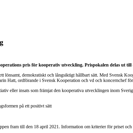
ng
erations pris för kooperativ utveckling. Prispokalen delas ut till
ett lönsamt, demokratiskt och långsiktigt hållbart sätt. Med Svensk Koo
Karin Hatt, ordförande i Svensk Kooperation och vd och koncernchef f
iativ eller insats som främjat den kooperativa utvecklingen inom Sverige.
formen på ett positivt sätt
ppen fram till den 18 april 2021. Information om kriterier för priset oc