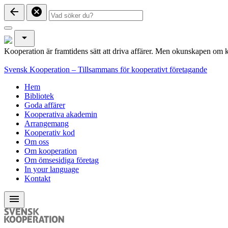
arrow_back
cancel
arrow_drop_down
Kooperation är framtidens sätt att driva affärer. Men okunskapen om k
Svensk Kooperation – Tillsammans för kooperativt företagande
Hem
Bibliotek
Goda affärer
Kooperativa akademin
Arrangemang
Kooperativ kod
Om oss
Om kooperation
Om ömsesidiga företag
In your language
Kontakt
menu