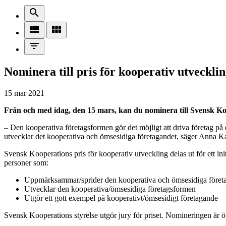
search
view_list
view_module
filter_list
Nominera till pris för kooperativ utveckli
15 mar 2021
Från och med idag, den 15 mars, kan du nominera till Svensk Koop
– Den kooperativa företagsformen gör det möjligt att driva företag på 
utvecklar det kooperativa och ömsesidiga företagandet, säger Anna 
Svensk Kooperations pris för kooperativ utveckling delas ut för ett init
personer som:
Uppmärksammar/sprider den kooperativa och ömsesidiga företags
Utvecklar den kooperativa/ömsesidiga företagsformen
Utgör ett gott exempel på kooperativt/ömsesidigt företagande
Svensk Kooperations styrelse utgör jury för priset. Nomineringen är ö