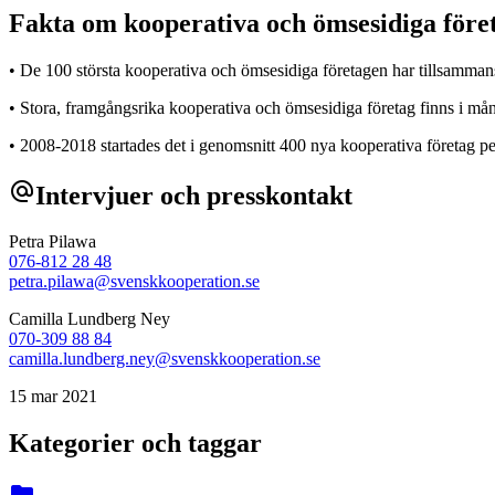
Fakta om kooperativa och ömsesidiga föret
• De 100 största kooperativa och ömsesidiga företagen har tillsammans
• Stora, framgångsrika kooperativa och ömsesidiga företag finns i många
• 2008-2018 startades det i genomsnitt 400 nya kooperativa företag per
alternate_email
Intervjuer och presskontakt
Petra Pilawa
076-812 28 48
petra.pilawa@svenskkooperation.se
Camilla Lundberg Ney
070-309 88 84
camilla.lundberg.ney@svenskkooperation.se
15 mar 2021
Kategorier och taggar
folder