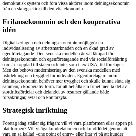
demokratisk system och föra vissa aktörer inom delningsekonomin
från en skuggsektor till den vita ekonomin.
Frilansekonomin och den kooperativa
idén
Digitaliseringen och delningsekonomin möjliggör en
individualisering av arbetsmarknaden och en ökad grad av
egenföretagande. Den svenska modellen är väl lämpad för
delningsekonomin och egenföretagande med vår socialförsäkring
som är kopplad till staten och inte, som i tex USA, till företaget.
Men det behövs modernisering av den svenska modellen med
riskdelning och trygghet för individen. Egenföretagare inom
delningsekonomin behöver mer trygghet och skulle kunna sluta sig
samman, i kooperativ form, för att behålla sin frihet men ta del av
stordriftsfördelar och delandet av resurser gällande både
försäkringar, avtal och kontorsyta.
Strategisk inriktning
Företag idag ställer sig frågan; vill vi vara plattformen eller appen på
plattformen? Vill vi äga kundrelationen och kundflödet genom att
vara en så kallad »one point of entry« eller litar vi på att kunder