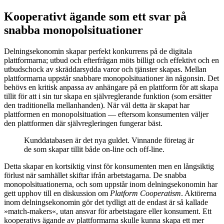
Kooperativt ägande som ett svar på
snabba monopolsituationer
Delningsekonomin skapar perfekt konkurrens på de digitala
plattformarna; utbud och efterfrågan möts billigt och effektivt och en
utbudschock av skräddarsydda varor och tjänster skapas. Mellan
plattformarna uppstår snabbare monopolsituationer än någonsin. Det
behövs en kritisk anpassa av anhängare på en plattform för att skapa
tillit för att i sin tur skapa en självreglerande funktion (som ersätter
den traditionella mellanhanden). När väl detta är skapat har
plattformen en monopolsituation — eftersom konsumenten väljer
den plattformen där självregleringen fungerar bäst.
Kunddatabasen är det nya guldet. Vinnande företag är
de som skapar tillit både on-line och off-line.
Detta skapar en kortsiktig vinst för konsumenten men en långsiktig
förlust när samhället skiftar ifrån arbetstagarna. De snabba
monopolsituationerna, och som uppstår inom delningsekonomin har
gett upphov till en diskussion om
Platform Cooperatism
. Aktörerna
inom delningsekonomin gör det tydligt att de endast är så kallade
»match-makers«, utan ansvar för arbetstagare eller konsument. Ett
kooperativs ägande av plattformarna skulle kunna skapa ett mer