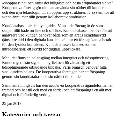
»shoppar runt« och hittar det billigaste och bästa erbjudandet själva?
Kooperativa företag gör rätt i att använda sin närhet till kunderna
och den nya teknologin till att öppna upp strukturer, IT-system för att
skapa ännu mer tillit genom kollaborativ produktion.
Kunddatabasen är det nya guldet. Vinnande företag är de som
skapar tillit både on-line och off-line. Kunddatabasen behövs för att
analysera vad kunden behöver både som en gratis skräddarsydd
tjänst i realtid i den digitala kanalen och hur ett företag kan ta betalt
för den fysiska kontakten. Kunddatabasen kan ses som en
inträdesbarriär, ett skydd för digitala uppstickare.
Men, det finns en balansgång mellan integritet och tidsoptimering.
Kunden ger ifrån sig sin integritet och förväntar sig ett
tidsoptimerande erbjudande tillbaka. Varje bransch behöver hitta
sina kunders balans. De kooperativa företagen har ett försprång
genom sin kunddatabas och sin närhet till kunden.
Sammanfattningsvis har den
moderna
kooperativa ägandeformen en
framtid och har till och med en fördel och ett försprång i en allt mer
digital och föränderlig verklighet.
25 jan 2018
Kategorier och taggar