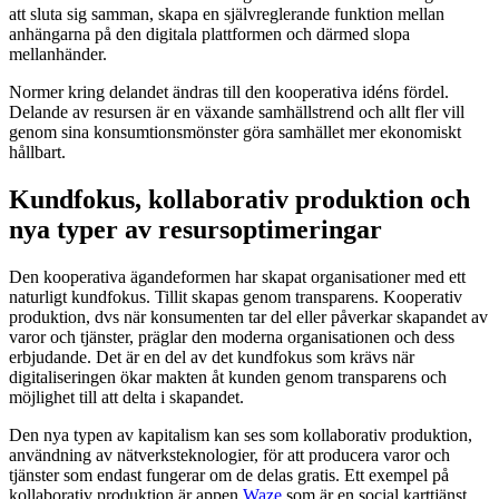
att sluta sig samman, skapa en självreglerande funktion mellan
anhängarna på den digitala plattformen och därmed slopa
mellanhänder.
Normer kring delandet ändras till den kooperativa idéns fördel.
Delande av resursen är en växande samhällstrend och allt fler vill
genom sina konsumtionsmönster göra samhället mer ekonomiskt
hållbart.
Kundfokus, kollaborativ produktion och
nya typer av resursoptimeringar
Den kooperativa ägandeformen har skapat organisationer med ett
naturligt kundfokus. Tillit skapas genom transparens. Kooperativ
produktion, dvs när konsumenten tar del eller påverkar skapandet av
varor och tjänster, präglar den moderna organisationen och dess
erbjudande. Det är en del av det kundfokus som krävs när
digitaliseringen ökar makten åt kunden genom transparens och
möjlighet till att delta i skapandet.
Den nya typen av kapitalism kan ses som kollaborativ produktion,
användning av nätverksteknologier, för att producera varor och
tjänster som endast fungerar om de delas gratis. Ett exempel på
kollaborativ produktion är appen
Waze
som är en social karttjänst