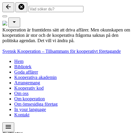
arrow_back
cancel
arrow_drop_down
Kooperation är framtidens sätt att driva affärer. Men okunskapen om
kooperation är stor och de kooperativa frågorna saknas på den
politiska agendan. Det vill vi ändra på.
Svensk Kooperation – Tillsammans för kooperativt företagande
Hem
Bibliotek
Goda affärer
Kooperativa akademin
Arrangemang
Kooperativ kod
Om oss
Om kooperation
Om ömsesidiga företag
In your language
Kontakt
menu