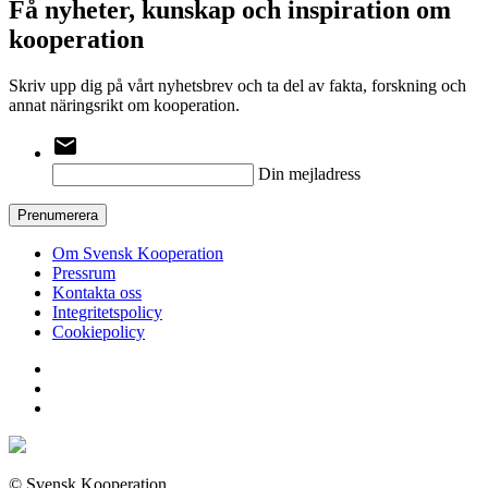
Få nyheter, kunskap och inspiration om
kooperation
Skriv upp dig på vårt nyhetsbrev och ta del av fakta, forskning och
annat näringsrikt om kooperation.
email
Din mejladress
Prenumerera
Om Svensk Kooperation
Pressrum
Kontakta oss
Integritetspolicy
Cookiepolicy
© Svensk Kooperation