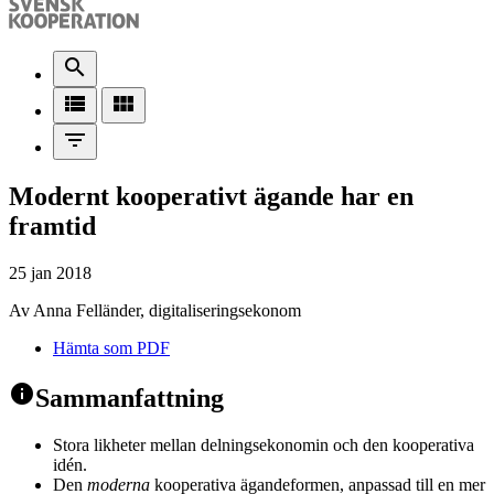
search
view_list
view_module
filter_list
Modernt kooperativt ägande har en
framtid
25 jan 2018
Av Anna Felländer, digitaliseringsekonom
Hämta som PDF
info
Sammanfattning
Stora likheter mellan delningsekonomin och den kooperativa
idén.
Den
moderna
kooperativa ägandeformen, anpassad till en mer