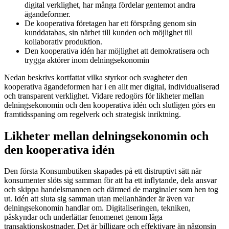
digital verklighet, har många fördelar gentemot andra
ägandeformer.
De kooperativa företagen har ett försprång genom sin
kunddatabas, sin närhet till kunden och möjlighet till
kollaborativ produktion.
Den kooperativa idén har möjlighet att demokratisera och
trygga aktörer inom delningsekonomin
Nedan beskrivs kortfattat vilka styrkor och svagheter den
kooperativa ägandeformen har i en allt mer digital, individualiserad
och transparent verklighet. Vidare redogörs för likheter mellan
delningsekonomin och den kooperativa idén och slutligen görs en
framtidsspaning om regelverk och strategisk inriktning.
Likheter mellan delningsekonomin och
den kooperativa idén
Den första Konsumbutiken skapades på ett distruptivt sätt när
konsumenter slöts sig samman för att ha ett inflytande, dela ansvar
och skippa handelsmannen och därmed de marginaler som hen tog
ut. Idén att sluta sig samman utan mellanhänder är även var
delningsekonomin handlar om. Digitaliseringen, tekniken,
påskyndar och underlättar fenomenet genom låga
transaktionskostnader. Det är billigare och effektivare än någonsin