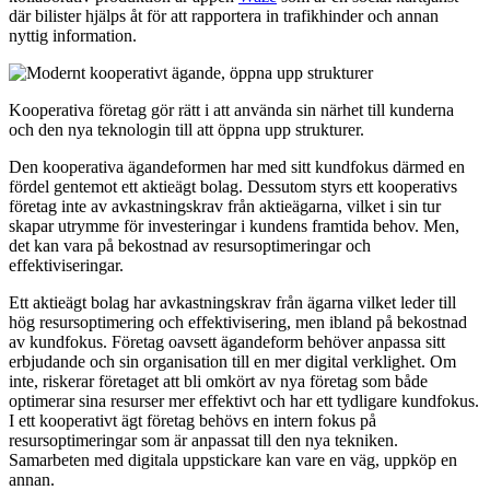
där bilister hjälps åt för att rapportera in trafikhinder och annan
nyttig information.
Kooperativa företag gör rätt i att använda sin närhet till kunderna
och den nya teknologin till att öppna upp strukturer.
Den kooperativa ägandeformen har med sitt kundfokus därmed en
fördel gentemot ett aktieägt bolag. Dessutom styrs ett kooperativs
företag inte av avkastningskrav från aktieägarna, vilket i sin tur
skapar utrymme för investeringar i kundens framtida behov. Men,
det kan vara på bekostnad av resursoptimeringar och
effektiviseringar.
Ett aktieägt bolag har avkastningskrav från ägarna vilket leder till
hög resursoptimering och effektivisering, men ibland på bekostnad
av kundfokus. Företag oavsett ägandeform behöver anpassa sitt
erbjudande och sin organisation till en mer digital verklighet. Om
inte, riskerar företaget att bli omkört av nya företag som både
optimerar sina resurser mer effektivt och har ett tydligare kundfokus.
I ett kooperativt ägt företag behövs en intern fokus på
resursoptimeringar som är anpassat till den nya tekniken.
Samarbeten med digitala uppstickare kan vare en väg, uppköp en
annan.