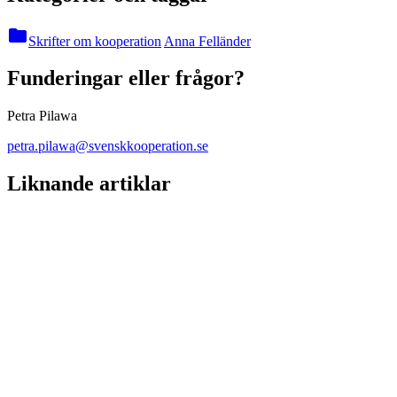
folder
Skrifter om kooperation
Anna Felländer
Funderingar eller frågor?
Petra Pilawa
petra.pilawa@svenskkooperation.se
Liknande artiklar