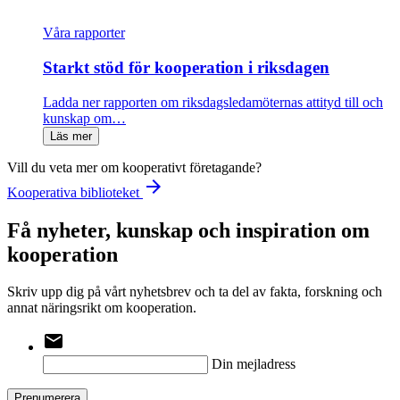
Våra rapporter
Starkt stöd för kooperation i riksdagen
Ladda ner rapporten om riksdagsledamöternas attityd till och
kunskap om…
Läs mer
Vill du veta mer om kooperativt företagande?
arrow_forward
Kooperativa biblioteket
Få nyheter, kunskap och inspiration om
kooperation
Skriv upp dig på vårt nyhetsbrev och ta del av fakta, forskning och
annat näringsrikt om kooperation.
email
Din mejladress
Prenumerera