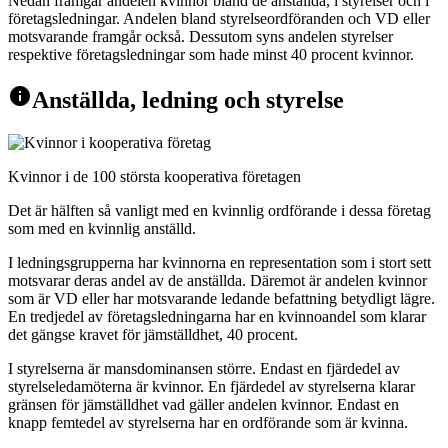
Nedan framgår andelen kvinnor bland de anställda, i styrelser och i
företagsledningar. Andelen bland styrelseordföranden och VD eller
motsvarande framgår också. Dessutom syns andelen styrelser
respektive företagsledningar som hade minst 40 procent kvinnor.
info
Anställda, ledning och styrelse
Kvinnor i de 100 största kooperativa företagen
Det är hälften så vanligt med en kvinnlig ordförande i dessa företag
som med en kvinnlig anställd.
I ledningsgrupperna har kvinnorna en representation som i stort sett
motsvarar deras andel av de anställda. Däremot är andelen kvinnor
som är VD eller har motsvarande ledande befattning betydligt lägre.
En tredjedel av företagsledningarna har en kvinnoandel som klarar
det gängse kravet för jämställdhet, 40 procent.
I styrelserna är mansdominansen större. Endast en fjärdedel av
styrelseledamöterna är kvinnor. En fjärdedel av styrelserna klarar
gränsen för jämställdhet vad gäller andelen kvinnor. Endast en
knapp femtedel av styrelserna har en ordförande som är kvinna.