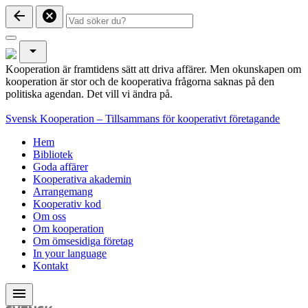
arrow_back
cancel
arrow_drop_down
Kooperation är framtidens sätt att driva affärer. Men okunskapen om
kooperation är stor och de kooperativa frågorna saknas på den
politiska agendan. Det vill vi ändra på.
Svensk Kooperation – Tillsammans för kooperativt företagande
Hem
Bibliotek
Goda affärer
Kooperativa akademin
Arrangemang
Kooperativ kod
Om oss
Om kooperation
Om ömsesidiga företag
In your language
Kontakt
menu