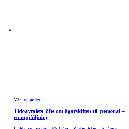
Våra rapporter
Tidöavtalets löfte om ägarskiften till personal –
en uppföljning
Ladda ner rapporten här Många företag riskerar att läggas