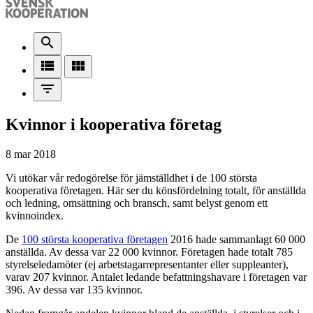
search
view_list
view_module
filter_list
Kvinnor i kooperativa företag
8 mar 2018
Vi utökar vår redogörelse för jämställdhet i de 100 största
kooperativa företagen. Här ser du könsfördelning totalt, för anställda
och ledning, omsättning och bransch, samt belyst genom ett
kvinnoindex.
De
100 största kooperativa företagen
2016 hade sammanlagt 60 000
anställda. Av dessa var 22 000 kvinnor. Företagen hade totalt 785
styrelseledamöter (ej arbetstagarrepresentanter eller suppleanter),
varav 207 kvinnor. Antalet ledande befattningshavare i företagen var
396. Av dessa var 135 kvinnor.