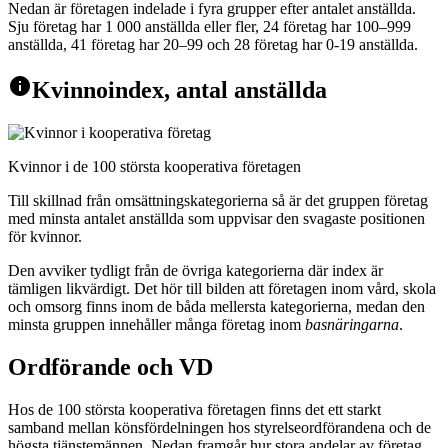
Nedan är företagen indelade i fyra grupper efter antalet anställda.
Sju företag har 1 000 anställda eller fler, 24 företag har 100–999
anställda, 41 företag har 20–99 och 28 företag har 0-19 anställda.
info
Kvinnoindex, antal anställda
Kvinnor i de 100 största kooperativa företagen
Till skillnad från omsättningskategorierna så är det gruppen företag
med minsta antalet anställda som uppvisar den svagaste positionen
för kvinnor.
Den avviker tydligt från de övriga kategorierna där index är
tämligen likvärdigt. Det hör till bilden att företagen inom vård, skola
och omsorg finns inom de båda mellersta kategorierna, medan den
minsta gruppen innehåller många företag inom
basnäringarna
.
Ordförande och VD
Hos de 100 största kooperativa företagen finns det ett starkt
samband mellan könsfördelningen hos styrelseordförandena och de
högsta tjänstemännen. Nedan framgår hur stora andelar av företag