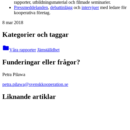
rapporter, utbildningsmaterial och filmade seminarier.
Pressmeddelanden
,
debattinlägg
och
intervjuer
med ledare för
kooperativa företag.
8 mar 2018
Kategorier och taggar
folder
Våra rapporter
Jämställdhet
Funderingar eller frågor?
Petra Pilawa
petra.pilawa@svenskkooperation.se
Liknande artiklar