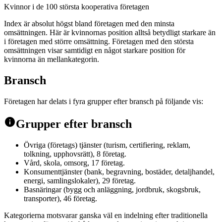
Kvinnor i de 100 största kooperativa företagen
Index är absolut högst bland företagen med den minsta
omsättningen. Här är kvinnornas position alltså betydligt starkare än
i företagen med större omsättning. Företagen med den största
omsättningen visar samtidigt en något starkare position för
kvinnorna än mellankategorin.
Bransch
Företagen har delats i fyra grupper efter bransch på följande vis:
info
Grupper efter bransch
Övriga (företags) tjänster (turism, certifiering, reklam,
tolkning, upphovsrätt), 8 företag.
Vård, skola, omsorg, 17 företag.
Konsumenttjänster (bank, begravning, bostäder, detaljhandel,
energi, samlingslokaler), 29 företag.
Basnäringar (bygg och anläggning, jordbruk, skogsbruk,
transporter), 46 företag.
Kategorierna motsvarar ganska väl en indelning efter traditionella