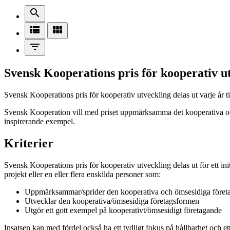
search
view_list
view_module
filter_list
Svensk Kooperations pris för kooperativ u
Svensk Kooperations pris för kooperativ utveckling delas ut varje år t
Svensk Kooperation vill med priset uppmärksamma det kooperativa och 
inspirerande exempel.
Kriterier
Svensk Kooperations pris för kooperativ utveckling delas ut för ett ini
projekt eller en eller flera enskilda personer som:
Uppmärksammar/sprider den kooperativa och ömsesidiga företags
Utvecklar den kooperativa/ömsesidiga företagsformen
Utgör ett gott exempel på kooperativt/ömsesidigt företagande
Insatsen kan med fördel också ha ett tydligt fokus på hållbarhet och e