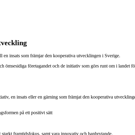
tveckling
ill en insats som främjar den kooperativa utvecklingen i Sverige.
ömsesidiga företagandet och de initiativ som görs runt om i landet för
tiativ, en insats eller en gärning som främjat den kooperativa utveckling
formen på ett positivt sätt
tt starkt framtidsfokus, samt vara innovativ och banbrytande.