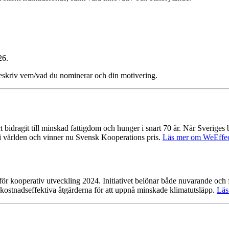
26.
eskriv vem/vad du nominerar och din motivering.
bidragit till minskad fattigdom och hunger i snart 70 år. När Sveriges 
g i världen och vinner nu Svensk Kooperations pris.
Läs mer om WeEffect
ör kooperativ utveckling 2024. Initiativet belönar både nuvarande och fr
ostnadseffektiva åtgärderna för att uppnå minskade klimatutsläpp.
Läs