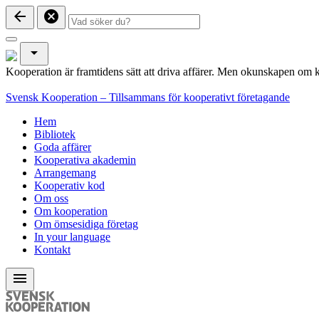
arrow_back
cancel
arrow_drop_down
Kooperation är framtidens sätt att driva affärer. Men okunskapen om k
Svensk Kooperation – Tillsammans för kooperativt företagande
Hem
Bibliotek
Goda affärer
Kooperativa akademin
Arrangemang
Kooperativ kod
Om oss
Om kooperation
Om ömsesidiga företag
In your language
Kontakt
menu