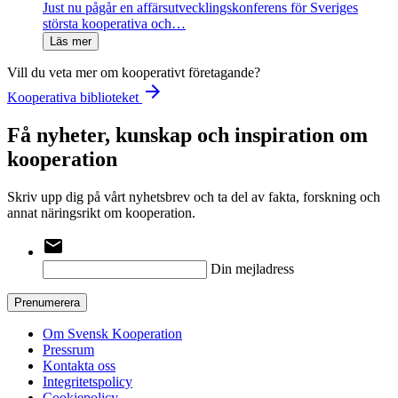
Just nu pågår en affärsutvecklingskonferens för Sveriges
största kooperativa och…
Läs mer
Vill du veta mer om kooperativt företagande?
arrow_forward
Kooperativa biblioteket
Få nyheter, kunskap och inspiration om
kooperation
Skriv upp dig på vårt nyhetsbrev och ta del av fakta, forskning och
annat näringsrikt om kooperation.
email
Din mejladress
Prenumerera
Om Svensk Kooperation
Pressrum
Kontakta oss
Integritetspolicy
Cookiepolicy