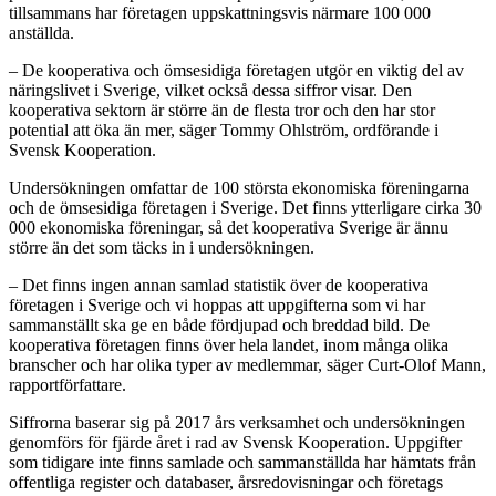
tillsammans har företagen uppskattningsvis närmare 100 000
anställda.
– De kooperativa och ömsesidiga företagen utgör en viktig del av
näringslivet i Sverige, vilket också dessa siffror visar. Den
kooperativa sektorn är större än de flesta tror och den har stor
potential att öka än mer, säger Tommy Ohlström, ordförande i
Svensk Kooperation.
Undersökningen omfattar de 100 största ekonomiska föreningarna
och de ömsesidiga företagen i Sverige. Det finns ytterligare cirka 30
000 ekonomiska föreningar, så det kooperativa Sverige är ännu
större än det som täcks in i undersökningen.
– Det finns ingen annan samlad statistik över de kooperativa
företagen i Sverige och vi hoppas att uppgifterna som vi har
sammanställt ska ge en både fördjupad och breddad bild. De
kooperativa företagen finns över hela landet, inom många olika
branscher och har olika typer av medlemmar, säger Curt-Olof Mann,
rapportförfattare.
Siffrorna baserar sig på 2017 års verksamhet och undersökningen
genomförs för fjärde året i rad av Svensk Kooperation. Uppgifter
som tidigare inte finns samlade och sammanställda har hämtats från
offentliga register och databaser, årsredovisningar och företags