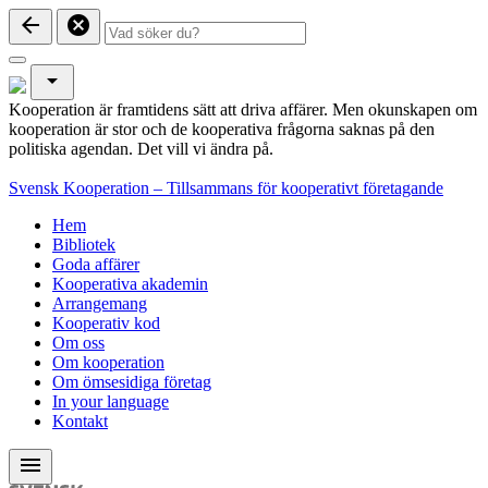
arrow_back
cancel
arrow_drop_down
Kooperation är framtidens sätt att driva affärer. Men okunskapen om
kooperation är stor och de kooperativa frågorna saknas på den
politiska agendan. Det vill vi ändra på.
Svensk Kooperation – Tillsammans för kooperativt företagande
Hem
Bibliotek
Goda affärer
Kooperativa akademin
Arrangemang
Kooperativ kod
Om oss
Om kooperation
Om ömsesidiga företag
In your language
Kontakt
menu