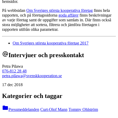
hemsidor.
På webbsidan
Om Sveriges största kooperativa företag
finns hela
rapporten, och på företagssidorna
goda affärer
finns beskrivningar
av varje företag samt de uppgifter som samlats in. Där finns också
stora möjligheter att sortera, filtrera och jämföra företagen i
rapporten utifrån olika parametrar.
Om Sveriges största kooperativa företag 2017
alternate_email
Intervjuer och presskontakt
Petra Pilawa
076-812 28 48
petra.pilawa@svenskkooperation.se
17 dec 2018
Kategorier och taggar
folder
Pressmeddelanden
Curt-Olof Mann
Tommy Ohlström