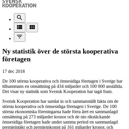
search
view_list
view_module
filter_list
Ny statistik över de största kooperativa
företagen
17 dec 2018
De 100 största kooperativa och ömsesidiga företagen i Sverige har
tillsammans en omsättning på 434 miljarder och 100 000 anställda.
Det visar ny statistik som Svensk Kooperation har tagit fram.
Svensk Kooperation har samlat in och sammanställt fakta om de
största kooperativa och ömsesidiga företagen i Sverige. De 100
största ekonomiska föreningarna hade förra året en sammanlagd
omsättning på 273 miljarder kronor och de nio rikstäckande
ömsesidiga företagen hade under samma period en sammanlagd
premieintäkt och premieinkomst på 161 miljarder kronor, och