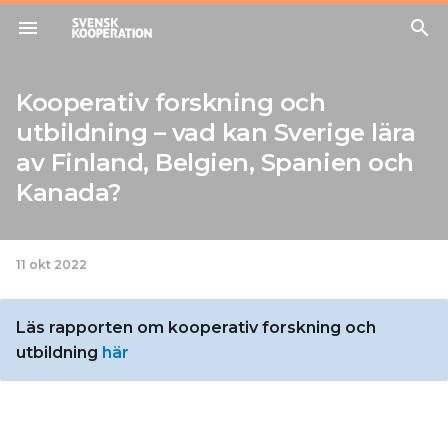
menu
search
Kooperativ forskning och
utbildning – vad kan Sverige lära
av Finland, Belgien, Spanien och
Kanada?
11 okt 2022
Läs rapporten om kooperativ forskning och
utbildning
här