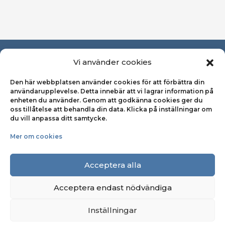
Om Svensk Kooperation
Vi använder cookies
Den här webbplatsen använder cookies för att förbättra din
Pressrum
användarupplevelse. Detta innebär att vi lagrar information på
enheten du använder. Genom att godkänna cookies ger du
Kontakta oss
oss tillåtelse att behandla din data. Klicka på inställningar om
du vill anpassa ditt samtycke.
Integritetspolicy
Mer om cookies
Cookiepolicy
Acceptera alla
Acceptera endast nödvändiga
Inställningar
© Svensk Kooperation