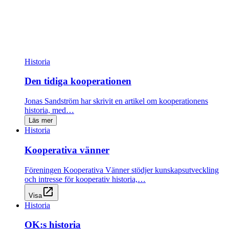
Historia
Den tidiga kooperationen
Jonas Sandström har skrivit en artikel om kooperationens
historia, med…
Läs mer
Historia
Kooperativa vänner
Föreningen Kooperativa Vänner stödjer kunskapsutveckling
och intresse för kooperativ historia,…
open_in_new
Visa
Historia
OK:s historia