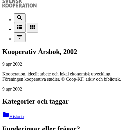
search
view_list
view_module
filter_list
Kooperativ Årsbok, 2002
9 apr 2002
Kooperation, ideellt arbete och lokal ekonomisk utveckling.
Föreningen kooperativa studier, © Coop-KF, arkiv och bibliotek.
9 apr 2002
Kategorier och taggar
folder
Historia
Funderingar eller frågor?