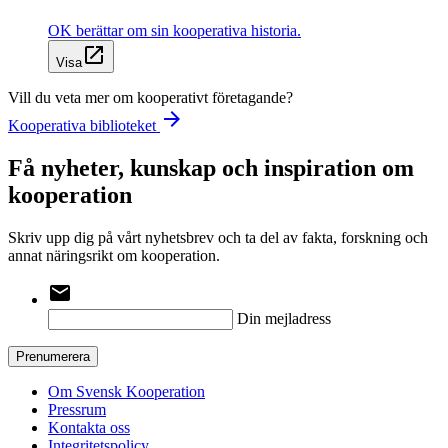
OK berättar om sin kooperativa historia.
open_in_new
Visa
Vill du veta mer om kooperativt företagande?
arrow_forward
Kooperativa biblioteket
Få nyheter, kunskap och inspiration om
kooperation
Skriv upp dig på vårt nyhetsbrev och ta del av fakta, forskning och
annat näringsrikt om kooperation.
email
Din mejladress
Prenumerera
Om Svensk Kooperation
Pressrum
Kontakta oss
Integritetspolicy