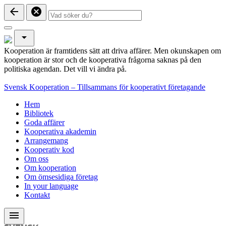
arrow_back
cancel
arrow_drop_down
Kooperation är framtidens sätt att driva affärer. Men okunskapen om
kooperation är stor och de kooperativa frågorna saknas på den
politiska agendan. Det vill vi ändra på.
Svensk Kooperation – Tillsammans för kooperativt företagande
Hem
Bibliotek
Goda affärer
Kooperativa akademin
Arrangemang
Kooperativ kod
Om oss
Om kooperation
Om ömsesidiga företag
In your language
Kontakt
menu