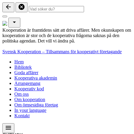
arrow_back
cancel
arrow_drop_down
Kooperation är framtidens sätt att driva affärer. Men okunskapen om
kooperation är stor och de kooperativa frågorna saknas på den
politiska agendan. Det vill vi ändra på.
Svensk Kooperation – Tillsammans för kooperativt företagande
Hem
Bibliotek
Goda affärer
Kooperativa akademin
Arrangemang
Kooperativ kod
Om oss
Om kooperation
Om ömsesidiga företag
In your language
Kontakt
menu