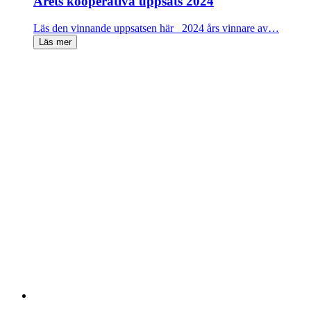
Årets kooperativa uppsats 2024
Läs den vinnande uppsatsen här 2024 års vinnare av…
Läs mer