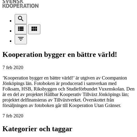
search
view_list
view_module
filter_list
Kooperation bygger en bättre värld!
7 feb 2020
’Kooperation bygger en bättre värld!’ är utgiven av Coompanion
Jönköpings län. Fotoboken är producerad i samverkan med
Folksam, HSB, Riksbyggen och Studieförbundet Vuxenskolan. Den
är en del av projektet Hållbar Kooperativ Tillväxt Jönköpings län;
projektet delfinansieras av Tillväxtverket. Överskottet från
försäljningen av fotoboken går till Kooperation Utan Gränser.
7 feb 2020
Kategorier och taggar