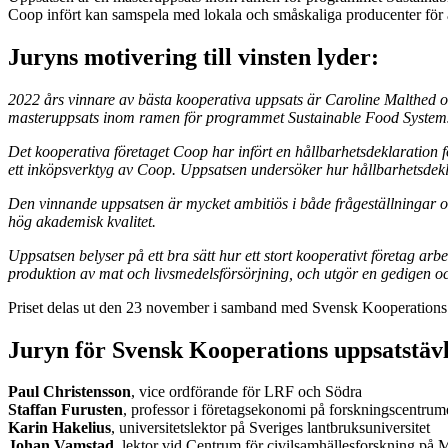
Coop infört kan samspela med lokala och småskaliga producenter för at
Juryns motivering till vinsten lyder:
2022 års vinnare av bästa kooperativa uppsats är Caroline Malthed o
masteruppsats inom ramen för programmet Sustainable Food System
Det kooperativa företaget Coop har infört en hållbarhetsdeklaration 
ett inköpsverktyg av Coop. Uppsatsen undersöker hur hållbarhetsdekl
Den vinnande uppsatsen är mycket ambitiös i både frågeställningar oc
hög akademisk kvalitet.
Uppsatsen belyser på ett bra sätt hur ett stort kooperativt företag arb
produktion av mat och livsmedelsförsörjning, och utgör en gedigen och
Priset delas ut den 23 november i samband med Svensk Kooperation
Juryn för Svensk Kooperations uppsatstävl
Paul Christensson
, vice ordförande för LRF och Södra
Staffan Furusten
, professor i företagsekonomi på forskningscentru
Karin Hakelius
, universitetslektor på Sveriges lantbruksuniversitet
Johan Vamstad
, lektor vid Centrum för civilsamhällesforskning på