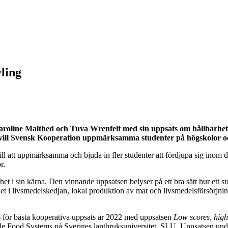
vling
Caroline Malthed och Tuva Wrenfelt med sin uppsats om hållbarhe
vill Svensk Kooperation uppmärksamma studenter på högskolor och
r till att uppmärksamma och bjuda in fler studenter att fördjupa sig in
r.
et i sin kärna. Den vinnande uppsatsen belyser på ett bra sätt hur ett sto
het i livsmedelskedjan, lokal produktion av mat och livsmedelsförsörjni
 för bästa kooperativa uppsats år 2022 med uppsatsen
Low scores, high
 Food Systems på Sveriges lantbruksuniversitet, SLU. Uppsatsen under