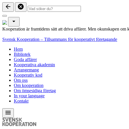
arrow_back
cancel
arrow_drop_down
Kooperation är framtidens sätt att driva affärer. Men okunskapen om k
Svensk Kooperation – Tillsammans för kooperativt företagande
Hem
Bibliotek
Goda affärer
Kooperativa akademin
Arrangemang
Kooperativ kod
Om oss
Om kooperation
Om ömsesidiga företag
In your language
Kontakt
menu