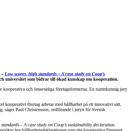
t –
Low scores, high standards – A case study on Coop’s
 universitet som bidrar till ökad kunskap om kooperation.
om de kooperativa och ömsesidiga företagsformerna. En namnkunnig jury
rt kooperativt företag arbetar med hållbarhet på ett innovativt sätt.
ng, säger Paul Christensson, ordförande i juryn för Svensk
 standards – A case study on Coop’s sustainability declaration
.
söker hur hållbarhetsdeklarationen som det kooperativa företaget