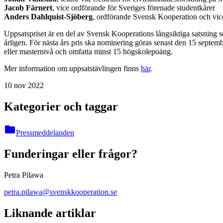
Jacob Färnert
, vice ordförande för Sveriges förenade studentkårer
Anders Dahlquist-Sjöberg
, ordförande Svensk Kooperation och vi
Uppsatspriset är en del av Svensk Kooperations långsiktiga satsning so
årligen. För nästa års pris ska nominering göras senast den 15 septemb
eller masternivå och omfatta minst 15 högskolepoäng.
Mer information om uppsatstävlingen finns
här
.
10 nov 2022
Kategorier och taggar
folder
Pressmeddelanden
Funderingar eller frågor?
Petra Pilawa
petra.pilawa@svenskkooperation.se
Liknande artiklar