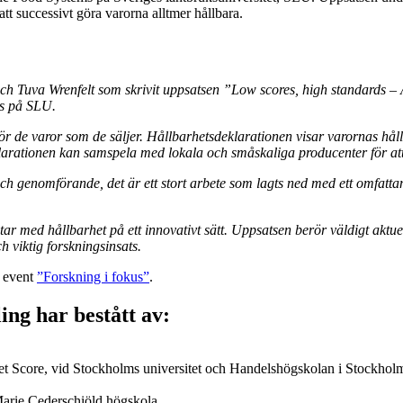
t successivt göra varorna alltmer hållbara.
ch Tuva Wrenfelt som skrivit uppsatsen ”Low scores, high standards – 
s på SLU.
för de varor som de säljer. Hållbarhetsdeklarationen visar varornas h
arationen kan samspela med lokala och småskaliga producenter för att 
h genomförande, det är ett stort arbete som lagts ned med ett omfatta
etar med hållbarhet på ett innovativt sätt. Uppsatsen berör väldigt aktue
 viktig forskningsinsats.
s event
”Forskning i fokus”
.
ing har bestått av:
met Score, vid Stockholms universitet och Handelshögskolan i Stockhol
 Marie Cederschiöld högskola