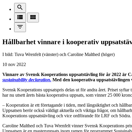
search
view_list
view_module
filter_list
Hållbarhet vinnare i kooperativ uppsatstä
I bild: Tuva Wrenfelt (vänster) och Caroline Malthed (höger)
10 nov 2022
Vinnare av Svensk Kooperations uppsatstävling för år 2022 är 
sustainability declaration
.
Med den kooperativa uppsatstävlingen 
Svensk Kooperations uppsatspris delas ut för andra året. Priset syfta
har nu utsett årets bästa kooperativa uppsats, som vinner 25 000 krono
– Kooperation är ett företagande i tiden, med långsiktighet och hållbarh
Uppsatsen berör också väldigt aktuella och viktiga frågor, om hållbar
Kooperations uppsatstävling och vice ordförande för LRF och Södra.
Caroline Malthed och Tuva Wrenfelt vinner Svensk Kooperations pris
Uppsatsen är en masteruppsats inom ramen för programmet Sustainable