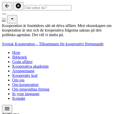
arrow_back
cancel
arrow_drop_down
Kooperation är framtidens sätt att driva affärer. Men okunskapen om
kooperation är stor och de kooperativa frågorna saknas på den
politiska agendan. Det vill vi ändra på.
Svensk Kooperation – Tillsammans för kooperativt företagande
Hem
Bibliotek
Goda affärer
Kooperativa akademin
Arrangemang
Kooperativ kod
Om oss
Om kooperation
Om ömsesidiga företag
In your language
Kontakt
menu