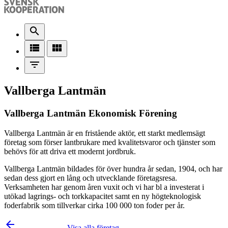
search
view_list
view_module
filter_list
Vallberga Lantmän
Vallberga Lantmän Ekonomisk Förening
Vallberga Lantmän är en fristående aktör, ett starkt medlemsägt
företag som förser lantbrukare med kvalitetsvaror och tjänster som
behövs för att driva ett modernt jordbruk.
Vallberga Lantmän bildades för över hundra år sedan, 1904, och har
sedan dess gjort en lång och utvecklande företagsresa.
Verksamheten har genom åren vuxit och vi har bl a investerat i
utökad lagrings- och torkkapacitet samt en ny högteknologisk
foderfabrik som tillverkar cirka 100 000 ton foder per år.
arrow_backward
Visa alla företag