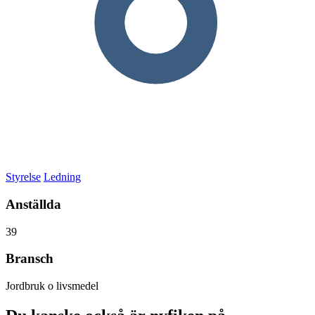
Styrelse
Ledning
Anställda
39
Bransch
Jordbruk o livsmedel