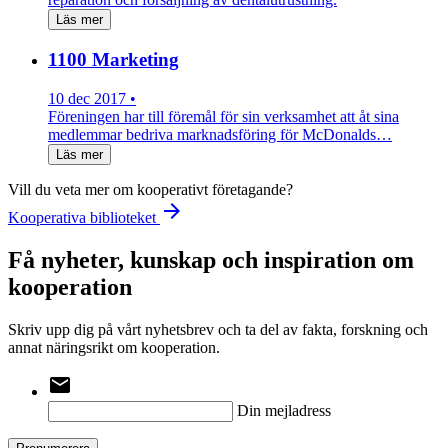
Läs mer
1100 Marketing
10 dec 2017 •
Föreningen har till föremål för sin verksamhet att åt sina
medlemmar bedriva marknadsföring för McDonalds…
Läs mer
Vill du veta mer om kooperativt företagande?
arrow_forward
Kooperativa biblioteket
Få nyheter, kunskap och inspiration om
kooperation
Skriv upp dig på vårt nyhetsbrev och ta del av fakta, forskning och
annat näringsrikt om kooperation.
email
Din mejladress