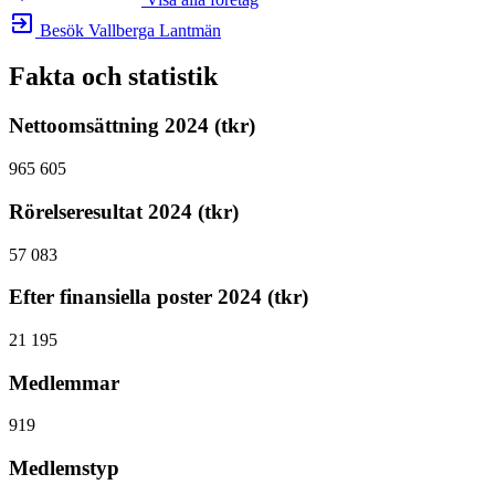
exit_to_app
Besök Vallberga Lantmän
Fakta och statistik
Nettoomsättning 2024 (tkr)
965 605
Rörelseresultat 2024 (tkr)
57 083
Efter finansiella poster 2024 (tkr)
21 195
Medlemmar
919
Medlemstyp