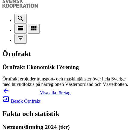
search
view_list
view_module
filter_list
Örnfrakt
Örnfrakt Ekonomisk Förening
Örnfrakt erbjuder transport- och maskintjänster över hela Sverige
med huvudfokus på närregionen Västernorrland och Västerbotten.
arrow_backward
Visa alla företag
exit_to_app
Besök Örnfrakt
Fakta och statistik
Nettoomsättning 2024 (tkr)