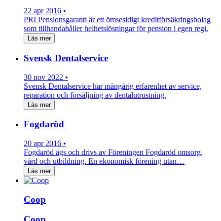
22 apr 2016 •
PRI Pensionsgaranti är ett ömsesidigt kreditförsäkringsbolag
som tillhandahåller helhetslösningar för pension i egen regi.
Läs mer
Svensk Dentalservice
30 nov 2022 •
Svensk Dentalservice har mångårig erfarenhet av service,
reparation och försäljning av dentalutrustning.
Läs mer
Fogdaröd
20 apr 2016 •
Fogdaröd ägs och drivs av Föreningen Fogdaröd omsorg,
vård och utbildning. En ekonomisk förening utan…
Läs mer
Coop
Coop