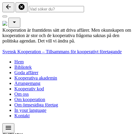
arrow_back
cancel
arrow_drop_down
Kooperation är framtidens sätt att driva affärer. Men okunskapen om
kooperation är stor och de kooperativa frågorna saknas på den
politiska agendan. Det vill vi ändra på.
Svensk Kooperation – Tillsammans för kooperativt företagande
Hem
Bibliotek
Goda affärer
Kooperativa akademin
Arrangemang
Kooperativ kod
Om oss
Om kooperation
Om ömsesidiga företag
In your language
Kontakt
menu