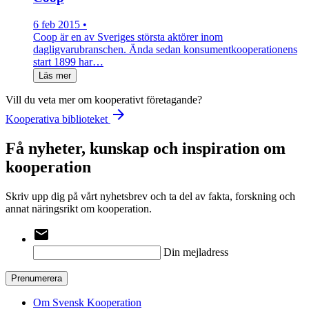
6 feb 2015 •
Coop är en av Sveriges största aktörer inom
dagligvarubranschen. Ända sedan konsumentkooperationens
start 1899 har…
Läs mer
Vill du veta mer om kooperativt företagande?
arrow_forward
Kooperativa biblioteket
Få nyheter, kunskap och inspiration om
kooperation
Skriv upp dig på vårt nyhetsbrev och ta del av fakta, forskning och
annat näringsrikt om kooperation.
email
Din mejladress
Prenumerera
Om Svensk Kooperation