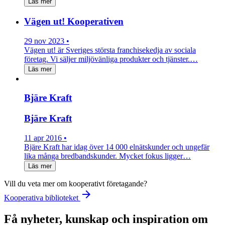
Läs mer
Vägen ut! Kooperativen
29 nov 2023 •
Vägen ut! är Sveriges största franchisekedja av sociala
företag. Vi säljer miljövänliga produkter och tjänster.…
Läs mer
Bjäre Kraft
Bjäre Kraft
11 apr 2016 •
Bjäre Kraft har idag över 14 000 elnätskunder och ungefär
lika många bredbandskunder. Mycket fokus ligger…
Läs mer
Vill du veta mer om kooperativt företagande?
arrow_forward
Kooperativa biblioteket
Få nyheter, kunskap och inspiration om