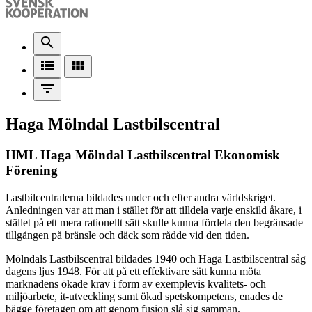
search
view_list
view_module
filter_list
Haga Mölndal Lastbilscentral
HML Haga Mölndal Lastbilscentral Ekonomisk
Förening
Lastbilcentralerna bildades under och efter andra världskriget.
Anledningen var att man i stället för att tilldela varje enskild åkare, i
stället på ett mera rationellt sätt skulle kunna fördela den begränsade
tillgången på bränsle och däck som rådde vid den tiden.
Mölndals Lastbilscentral bildades 1940 och Haga Lastbilscentral såg
dagens ljus 1948. För att på ett effektivare sätt kunna möta
marknadens ökade krav i form av exemplevis kvalitets- och
miljöarbete, it-utveckling samt ökad spetskompetens, enades de
bägge företagen om att genom fusion slå sig samman.