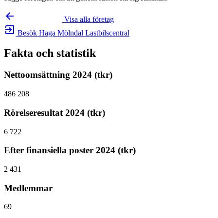
arrow_backward
Visa alla företag
exit_to_app
Besök Haga Mölndal Lastbilscentral
Fakta och statistik
Nettoomsättning 2024 (tkr)
486 208
Rörelseresultat 2024 (tkr)
6 722
Efter finansiella poster 2024 (tkr)
2 431
Medlemmar
69