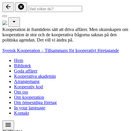
arrow_back
cancel
arrow_drop_down
Kooperation är framtidens sätt att driva affärer. Men okunskapen om
kooperation är stor och de kooperativa frågorna saknas på den
politiska agendan. Det vill vi ändra på.
Svensk Kooperation – Tillsammans för kooperativt företagande
Hem
Bibliotek
Goda affärer
Kooperativa akademin
Arrangemang
Kooperativ kod
Om oss
Om kooperation
Om ömsesidiga företag
In your language
Kontakt
menu