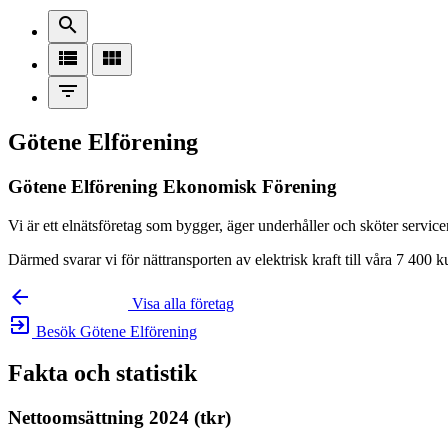
search
view_list
view_module
filter_list
Götene Elförening
Götene Elförening Ekonomisk Förening
Vi är ett elnätsföretag som bygger, äger underhåller och sköter servi
Därmed svarar vi för nättransporten av elektrisk kraft till våra 7 400
arrow_backward
Visa alla företag
exit_to_app
Besök Götene Elförening
Fakta och statistik
Nettoomsättning 2024 (tkr)