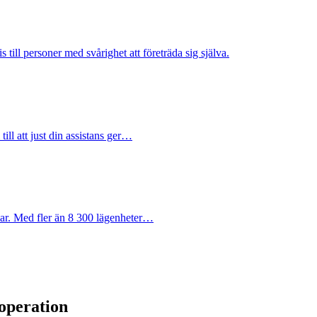
 till personer med svårighet att företräda sig själva.
till att just din assistans ger…
ar. Med fler än 8 300 lägenheter…
operation