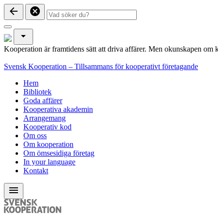
arrow_back
cancel
arrow_drop_down
Kooperation är framtidens sätt att driva affärer. Men okunskapen om k
Svensk Kooperation – Tillsammans för kooperativt företagande
Hem
Bibliotek
Goda affärer
Kooperativa akademin
Arrangemang
Kooperativ kod
Om oss
Om kooperation
Om ömsesidiga företag
In your language
Kontakt
menu