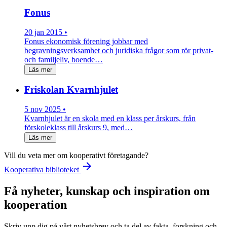
Fonus
20 jan 2015 •
Fonus ekonomisk förening jobbar med
begravningsverksamhet och juridiska frågor som rör privat-
och familjeliv, boende…
Läs mer
Friskolan Kvarnhjulet
5 nov 2025 •
Kvarnhjulet är en skola med en klass per årskurs, från
förskoleklass till årskurs 9, med…
Läs mer
Vill du veta mer om kooperativt företagande?
arrow_forward
Kooperativa biblioteket
Få nyheter, kunskap och inspiration om
kooperation
Skriv upp dig på vårt nyhetsbrev och ta del av fakta, forskning och