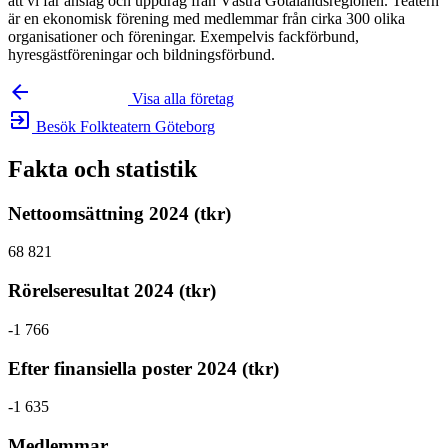
att vi får anslag och uppdrag från Västra Götalandsregionen. Teatern
är en ekonomisk förening med medlemmar från cirka 300 olika
organisationer och föreningar. Exempelvis fackförbund,
hyresgästföreningar och bildningsförbund.
arrow_backward
Visa alla företag
exit_to_app
Besök Folkteatern Göteborg
Fakta och statistik
Nettoomsättning 2024 (tkr)
68 821
Rörelseresultat 2024 (tkr)
-1 766
Efter finansiella poster 2024 (tkr)
-1 635
Medlemmar