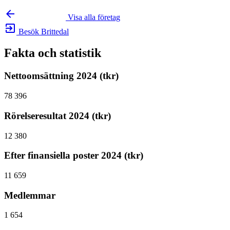
arrow_backward
Visa alla företag
exit_to_app
Besök Brittedal
Fakta och statistik
Nettoomsättning 2024 (tkr)
78 396
Rörelseresultat 2024 (tkr)
12 380
Efter finansiella poster 2024 (tkr)
11 659
Medlemmar
1 654