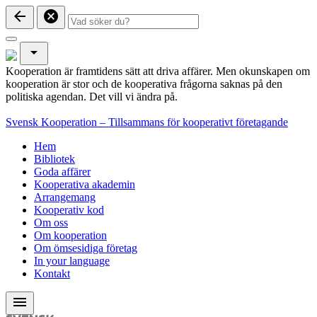
arrow_back
cancel
arrow_drop_down
Kooperation är framtidens sätt att driva affärer. Men okunskapen om
kooperation är stor och de kooperativa frågorna saknas på den
politiska agendan. Det vill vi ändra på.
Svensk Kooperation – Tillsammans för kooperativt företagande
Hem
Bibliotek
Goda affärer
Kooperativa akademin
Arrangemang
Kooperativ kod
Om oss
Om kooperation
Om ömsesidiga företag
In your language
Kontakt
menu