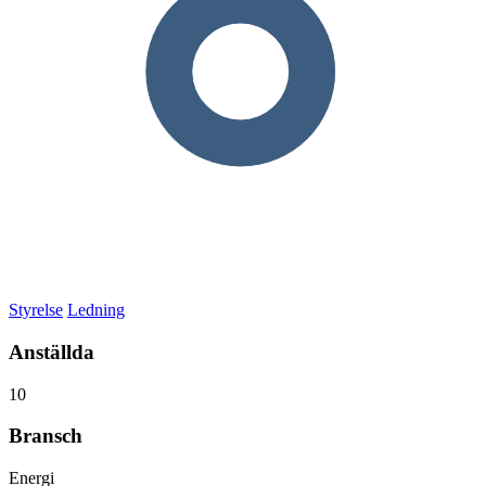
Styrelse
Ledning
Anställda
10
Bransch
Energi