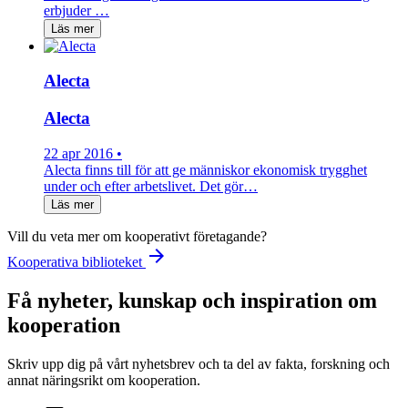
erbjuder …
Läs mer
Alecta
Alecta
22 apr 2016 •
Alecta finns till för att ge människor ekonomisk trygghet
under och efter arbetslivet. Det gör…
Läs mer
Vill du veta mer om kooperativt företagande?
arrow_forward
Kooperativa biblioteket
Få nyheter, kunskap och inspiration om
kooperation
Skriv upp dig på vårt nyhetsbrev och ta del av fakta, forskning och
annat näringsrikt om kooperation.