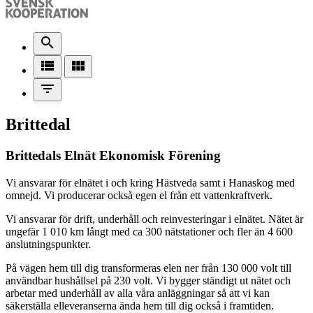
search
view_list
view_module
filter_list
Brittedal
Brittedals Elnät Ekonomisk Förening
Vi ansvarar för elnätet i och kring Hästveda samt i Hanaskog med
omnejd. Vi producerar också egen el från ett vattenkraftverk.
Vi ansvarar för drift, underhåll och reinvesteringar i elnätet. Nätet är
ungefär 1 010 km långt med ca 300 nätstationer och fler än 4 600
anslutningspunkter.
På vägen hem till dig transformeras elen ner från 130 000 volt till
användbar hushållsel på 230 volt. Vi bygger ständigt ut nätet och
arbetar med underhåll av alla våra anläggningar så att vi kan
säkerställa elleveranserna ända hem till dig också i framtiden.