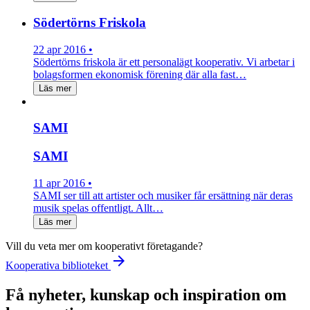
Södertörns Friskola
22 apr 2016 •
Södertörns friskola är ett personalägt kooperativ. Vi arbetar i
bolagsformen ekonomisk förening där alla fast…
Läs mer
SAMI
SAMI
11 apr 2016 •
SAMI ser till att artister och musiker får ersättning när deras
musik spelas offentligt. Allt…
Läs mer
Vill du veta mer om kooperativt företagande?
arrow_forward
Kooperativa biblioteket
Få nyheter, kunskap och inspiration om