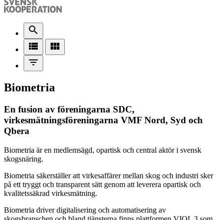
search
view_list
view_module
filter_list
Biometria
En fusion av föreningarna SDC,
virkesmätningsföreningarna VMF Nord, Syd och
Qbera
Biometria är en medlemsägd, opartisk och central aktör i svensk
skogsnäring.
Biometria säkerställer att virkesaffärer mellan skog och industri sker
på ett tryggt och transparent sätt genom att leverera opartisk och
kvalitetssäkrad virkesmätning.
Biometria driver digitalisering och automatisering av
skogsbranschen och bland tjänsterna finns plattformen VIOL 3 som