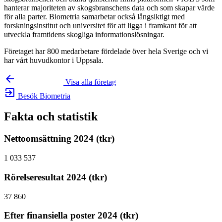
hanterar majoriteten av skogsbranschens data och som skapar värde
för alla parter. Biometria samarbetar också långsiktigt med
forskningsinstitut och universitet för att ligga i framkant för att
utveckla framtidens skogliga informationslösningar.
Företaget har 800 medarbetare fördelade över hela Sverige och vi
har vårt huvudkontor i Uppsala.
arrow_backward
Visa alla företag
exit_to_app
Besök Biometria
Fakta och statistik
Nettoomsättning 2024 (tkr)
1 033 537
Rörelseresultat 2024 (tkr)
37 860
Efter finansiella poster 2024 (tkr)