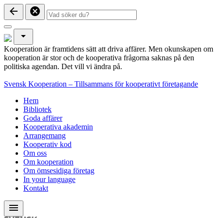
arrow_back
cancel
arrow_drop_down
Kooperation är framtidens sätt att driva affärer. Men okunskapen om
kooperation är stor och de kooperativa frågorna saknas på den
politiska agendan. Det vill vi ändra på.
Svensk Kooperation – Tillsammans för kooperativt företagande
Hem
Bibliotek
Goda affärer
Kooperativa akademin
Arrangemang
Kooperativ kod
Om oss
Om kooperation
Om ömsesidiga företag
In your language
Kontakt
menu