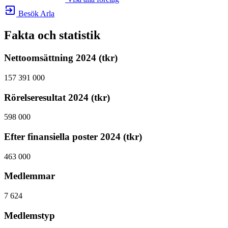
exit_to_app
Besök Arla
Fakta och statistik
Nettoomsättning 2024 (tkr)
157 391 000
Rörelseresultat 2024 (tkr)
598 000
Efter finansiella poster 2024 (tkr)
463 000
Medlemmar
7 624
Medlemstyp