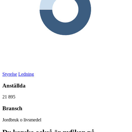
Styrelse
Ledning
Anställda
21 895
Bransch
Jordbruk o livsmedel