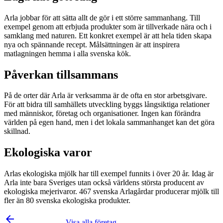
Arla jobbar för att sätta allt de gör i ett större sammanhang. Till
exempel genom att erbjuda produkter som är tillverkade nära och i
samklang med naturen. Ett konkret exempel är att hela tiden skapa
nya och spännande recept. Målsättningen är att inspirera
matlagningen hemma i alla svenska kök.
Påverkan tillsammans
På de orter där Arla är verksamma är de ofta en stor arbetsgivare.
För att bidra till samhällets utveckling byggs långsiktiga relationer
med människor, företag och organisationer. Ingen kan förändra
världen på egen hand, men i det lokala sammanhanget kan det göra
skillnad.
Ekologiska varor
Arlas ekologiska mjölk har till exempel funnits i över 20 år. Idag är
Arla inte bara Sveriges utan också världens största producent av
ekologiska mejerivaror. 467 svenska Arlagårdar producerar mjölk till
fler än 80 svenska ekologiska produkter.
arrow_backward
Visa alla företag