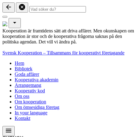
arrow_back
cancel
arrow_drop_down
Kooperation är framtidens sätt att driva affärer. Men okunskapen om
kooperation är stor och de kooperativa frågorna saknas på den
politiska agendan. Det vill vi ändra på.
Svensk Kooperation – Tillsammans för kooperativt företagande
Hem
Bibliotek
Goda affärer
Kooperativa akademin
Arrangemang
Kooperativ kod
Om oss
Om kooperation
Om ömsesidiga företag
In your language
Kontakt
menu