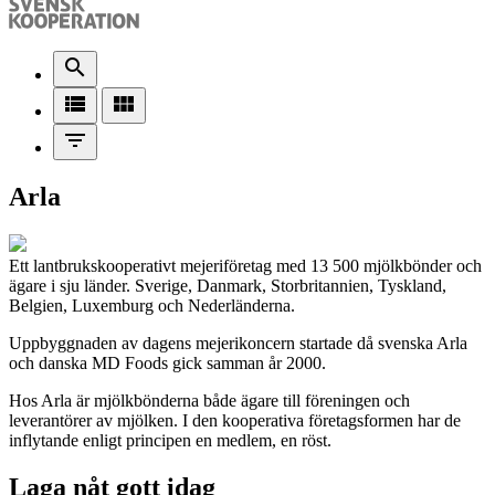
search
view_list
view_module
filter_list
Arla
Ett lantbrukskooperativt mejeriföretag med 13 500 mjölkbönder och
ägare i sju länder. Sverige, Danmark, Storbritannien, Tyskland,
Belgien, Luxemburg och Nederländerna.
Uppbyggnaden av dagens mejerikoncern startade då svenska Arla
och danska MD Foods gick samman år 2000.
Hos Arla är mjölkbönderna både ägare till föreningen och
leverantörer av mjölken. I den kooperativa företagsformen har de
inflytande enligt principen en medlem, en röst.
Laga nåt gott idag