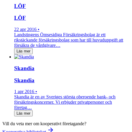
LÖF
LÖF
22 apr 2016 •
Landstingens Ömsesidiga Försäkringsbolag är ett
rikstäckande försäkrings­bolag som har till huvuduppgift att
försäkra de vårdgivare…
Läs mer
Skandia
Skandia
1 apr 2016 •
Skandia är en av Sveriges största oberoende bank- och
försäkringskoncerner. Vi erbjuder privatpersoner och
företag…
Läs mer
Vill du veta mer om kooperativt företagande?
arrow_forward
Kooperativa biblioteket