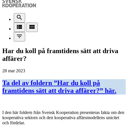
search
view_list
view_module
filter_list
Har du koll på framtidens sätt att driva
affärer?
28 mar 2023
Ta del av foldern ”Har du koll på
framtidens sätt att driva affärer?” här.
I den här foldern från Svensk Kooperation presenteras fakta om den
kooperativa sektorn och den kooperativa affärsmodellens unicitet
och fördelar.