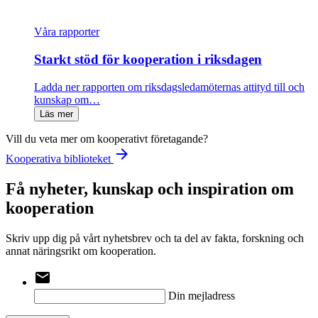
Våra rapporter
Starkt stöd för kooperation i riksdagen
Ladda ner rapporten om riksdagsledamöternas attityd till och
kunskap om…
Läs mer
Vill du veta mer om kooperativt företagande?
arrow_forward
Kooperativa biblioteket
Få nyheter, kunskap och inspiration om
kooperation
Skriv upp dig på vårt nyhetsbrev och ta del av fakta, forskning och
annat näringsrikt om kooperation.
email
Din mejladress