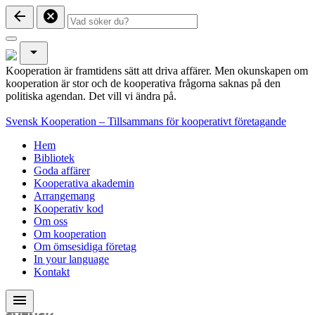
arrow_back
cancel
arrow_drop_down
Kooperation är framtidens sätt att driva affärer. Men okunskapen om
kooperation är stor och de kooperativa frågorna saknas på den
politiska agendan. Det vill vi ändra på.
Svensk Kooperation – Tillsammans för kooperativt företagande
Hem
Bibliotek
Goda affärer
Kooperativa akademin
Arrangemang
Kooperativ kod
Om oss
Om kooperation
Om ömsesidiga företag
In your language
Kontakt
menu