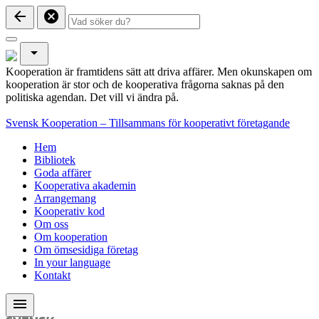
arrow_back
cancel
arrow_drop_down
Kooperation är framtidens sätt att driva affärer. Men okunskapen om
kooperation är stor och de kooperativa frågorna saknas på den
politiska agendan. Det vill vi ändra på.
Svensk Kooperation – Tillsammans för kooperativt företagande
Hem
Bibliotek
Goda affärer
Kooperativa akademin
Arrangemang
Kooperativ kod
Om oss
Om kooperation
Om ömsesidiga företag
In your language
Kontakt
menu