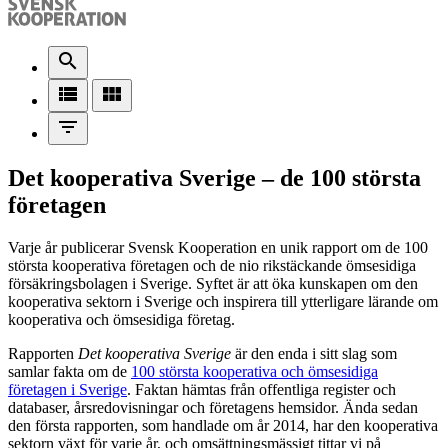
search
view_list
view_module
filter_list
Det kooperativa Sverige – de 100 största
företagen
Varje år publicerar Svensk Kooperation en unik rapport om de 100
största kooperativa företagen och de nio rikstäckande ömsesidiga
försäkringsbolagen i Sverige. Syftet är att öka kunskapen om den
kooperativa sektorn i Sverige och inspirera till ytterligare lärande om
kooperativa och ömsesidiga företag.
Rapporten
Det kooperativa Sverige
är den enda i sitt slag som
samlar fakta om de
100 största kooperativa och ömsesidiga
företagen i Sverige
. Faktan hämtas från offentliga register och
databaser, årsredovisningar och företagens hemsidor. Ända sedan
den första rapporten, som handlade om år 2014, har den kooperativa
sektorn växt för varje år, och omsättningsmässigt tittar vi på