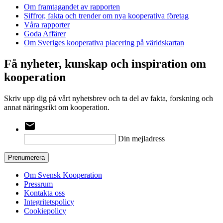
Om framtagandet av rapporten
Siffror, fakta och trender om nya kooperativa företag
Våra rapporter
Goda Affärer
Om Sveriges kooperativa placering på världskartan
Få nyheter, kunskap och inspiration om
kooperation
Skriv upp dig på vårt nyhetsbrev och ta del av fakta, forskning och
annat näringsrikt om kooperation.
email
Din mejladress
Prenumerera
Om Svensk Kooperation
Pressrum
Kontakta oss
Integritetspolicy
Cookiepolicy