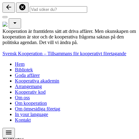
arrow_back
cancel
arrow_drop_down
Kooperation är framtidens sätt att driva affärer. Men okunskapen om
kooperation är stor och de kooperativa frågorna saknas på den
politiska agendan. Det vill vi ändra på.
Svensk Kooperation – Tillsammans för kooperativt företagande
Hem
Bibliotek
Goda affärer
Kooperativa akademin
Arrangemang
Kooperativ kod
Om oss
Om kooperation
Om ömsesidiga företag
In your language
Kontakt
menu