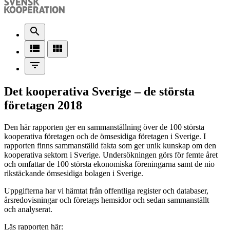
search
view_list
view_module
filter_list
Det kooperativa Sverige – de största
företagen 2018
Den här rapporten ger en sammanställning över de 100 största
kooperativa företagen och de ömsesidiga företagen i Sverige. I
rapporten finns sammanställd fakta som ger unik kunskap om den
kooperativa sektorn i Sverige. Undersökningen görs för femte året
och omfattar de 100 största ekonomiska föreningarna samt de nio
rikstäckande ömsesidiga bolagen i Sverige.
Uppgifterna har vi hämtat från offentliga register och databaser,
årsredovisningar och företags hemsidor och sedan sammanställt
och analyserat.
Läs rapporten här: